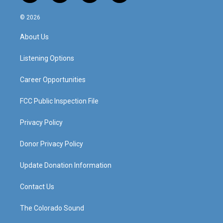
n
o
a
i
s
u
c
n
© 2026
t
t
e
k
a
u
b
e
About Us
g
b
o
d
r
e
o
i
a
k
n
Listening Options
m
Career Opportunities
FCC Public Inspection File
Privacy Policy
Donor Privacy Policy
Update Donation Information
Contact Us
The Colorado Sound