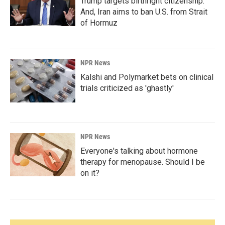
Trump targets birthright citizenship.
And, Iran aims to ban U.S. from Strait
of Hormuz
NPR News
Kalshi and Polymarket bets on clinical
trials criticized as 'ghastly'
NPR News
Everyone's talking about hormone
therapy for menopause. Should I be
on it?