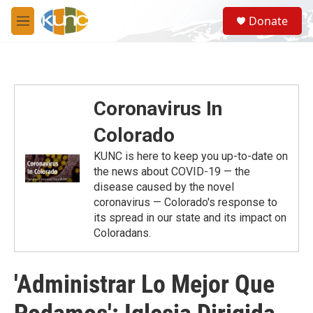
Skip to main content
S
Donate
e
M
a
e
r
n
c
u
h
u
Coronavirus In
e
r
Colorado
y
KUNC is here to keep you up-to-date on
the news about COVID-19 — the
disease caused by the novel
coronavirus — Colorado's response to
its spread in our state and its impact on
Coloradans.
'Administrar Lo Mejor Que