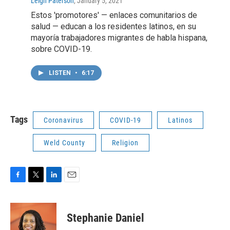
Leigh Paterson
, January 5, 2021
Estos 'promotores' — enlaces comunitarios de
salud — educan a los residentes latinos, en su
mayoría trabajadores migrantes de habla hispana,
sobre COVID-19.
LISTEN
•
6:17
Tags
Coronavirus
COVID-19
Latinos
Weld County
Religion
F
T
L
E
a
w
i
m
c
i
n
a
e
t
k
i
Stephanie Daniel
b
t
e
l