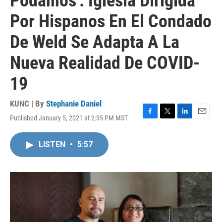
Podamos': Iglesia Dirigida
Por Hispanos En El Condado
De Weld Se Adapta A La
Nueva Realidad De COVID-
19
KUNC | By
Stephanie Daniel
Published January 5, 2021 at 2:35 PM MST
F
T
L
E
a
w
i
m
c
i
n
a
LISTEN
•
5:57
e
t
k
i
b
t
e
l
o
e
d
o
r
I
k
n